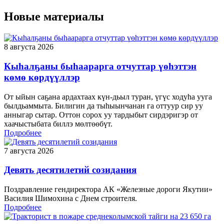
Новые материалы
8 августа 2026
Кыһалҕаны быһаарарга отчуттар үөһэттэн
көмө көрдүүллэр
От ыйын саҕана ардахтаах күн-дьыл туран, үгүс ходуһа ууга
былдьаммыта. Билигин да тыһыынчанан га оттуур сир уу
анныгар сытар. Оттон сорох уу тардыбыт сирдэригэр от
хаачыстыбата биллэ мөлтөөбүт.
Подробнее
7 августа 2026
Девять десятилетий созидания
Поздравление гендиректора АК «Железные дороги Якутии»
Василия Шимохина с Днем строителя.
Подробнее