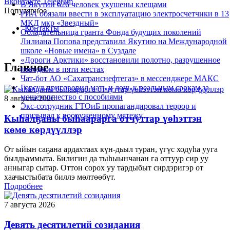
Вконтакте
Telegram
В Якутии 626 человек укушены клещами
Популярное
РИА обязали ввести в эксплуатацию электросчетчики в 13
МКД мкр «Звездный»
Контакты
Обладательница гранта Фонда будущих поколений
Лилиана Попова представила Якутию на Международной
школе «Новые имена» в Суздале
«Дороги Арктики» восстановили полотно, разрушенное
Главное
паводком в пяти местах
Чат-бот АО «Сахатранснефтегаз» в мессенджере МАКС
Горсуд приговорил мать и дочь к реальным срокам за
мошенничество с пособиями
8 августа 2026
Экс-сотрудник ГТОиБ пропагандировал террор и
призывал к вооруженному мятежу
Кыһалҕаны быһаарарга отчуттар үөһэттэн
көмө көрдүүллэр
От ыйын саҕана ардахтаах күн-дьыл туран, үгүс ходуһа ууга
былдьаммыта. Билигин да тыһыынчанан га оттуур сир уу
анныгар сытар. Оттон сорох уу тардыбыт сирдэригэр от
хаачыстыбата биллэ мөлтөөбүт.
Подробнее
7 августа 2026
Девять десятилетий созидания