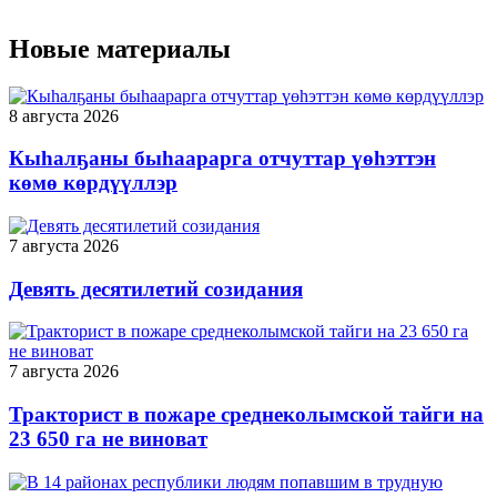
Новые материалы
8 августа 2026
Кыһалҕаны быһаарарга отчуттар үөһэттэн
көмө көрдүүллэр
7 августа 2026
Девять десятилетий созидания
7 августа 2026
Тракторист в пожаре среднеколымской тайги на
23 650 га не виноват