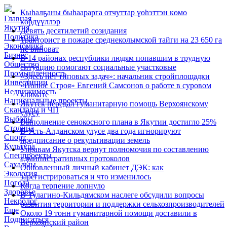
Кыһалҕаны быһаарарга отчуттар үөһэттэн көмө
Главная
көрдүүллэр
Якутия
Девять десятилетий созидания
Политика
Тракторист в пожаре среднеколымской тайги на 23 650 га
Экономика
не виноват
Бизнес
В 14 районах республики людям попавшим в трудную
Общество
ситуацию помогают социальные участковые
Промышленность
«Здесь нет типовых задач»: начальник стройплощадки
Инвестиции
«Полюс Строя» Евгений Самсонов о работе в суровом
Недвижимость
климате
Национальные проекты
Якутск передал гуманитарную помощь Верхоянскому
Скандалы и ЧП
улусу
Выборы
Выполнение сенокосного плана в Якутии достигло 25%
Столица
В Усть-Алданском улусе два года игнорируют
Спорт
предписание о рекультивации земель
Культура
Управам Якутска вернут полномочия по составлению
Спецпроекты
административных протоколов
Сахалыы
Обновленный личный кабинет ДЭК: как
Экология
зарегистрироваться и что изменилось
Погода
Когда терпение лопнуло
Здоровье
В Тулагино-Кильдямском наслеге обсудили вопросы
Некролог
развития территории и поддержки сельхозпроизводителей
Еще
Около 19 тонн гуманитарной помощи доставили в
Подписаться
Верхоянский район