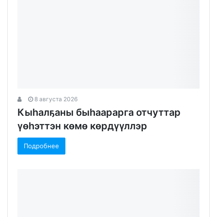
8 августа 2026
Кыһалҕаны быһаарарга отчуттар
үөһэттэн көмө көрдүүллэр
Подробнее