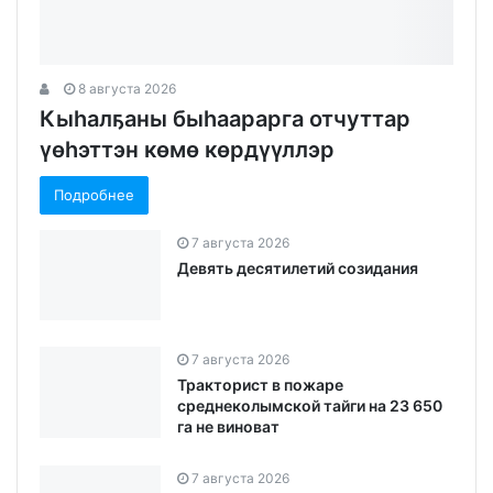
8 августа 2026
Кыһалҕаны быһаарарга отчуттар
үөһэттэн көмө көрдүүллэр
Подробнее
7 августа 2026
Девять десятилетий созидания
7 августа 2026
Тракторист в пожаре
среднеколымской тайги на 23 650
га не виноват
7 августа 2026