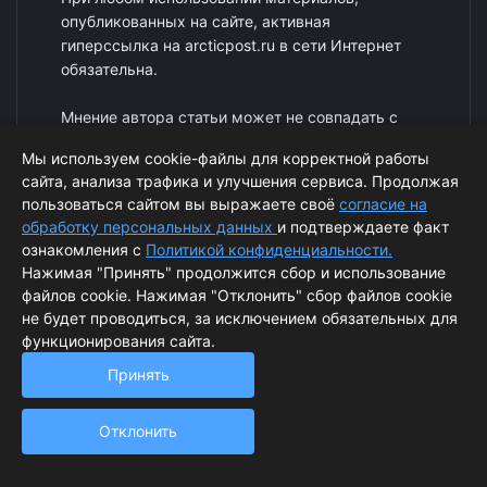
опубликованных на сайте, активная
гиперссылка на arcticpost.ru в сети Интернет
обязательна.
Мнение автора статьи может не совпадать с
мнением редакции.
Мы используем cookie-файлы для корректной работы
сайта, анализа трафика и улучшения сервиса. Продолжая
В материалах сетевого издания возможны
пользоваться сайтом вы выражаете своё
согласие на
упоминания иноагентов и запрещенных
обработку персональных данных
и подтверждаете факт
организаций. Список иноагентов опубликован
ознакомления с
Политикой конфиденциальности.
на сайте
Нажимая "Принять" продолжится сбор и использование
https://minjust.gov.ru/uploaded/files/reestr-
файлов cookie. Нажимая "Отклонить" сбор файлов cookie
inostrannyih-agentov-01032024.pdf
Список
не будет проводиться, за исключением обязательных для
запрещенных организаций опубликован на
функционирования сайта.
сайте
https://minjust.gov.ru/ru/documents/7822/
Принять
Instagram и Facebook (Metа) запрещены в РФ за
экстремизм.
Отклонить